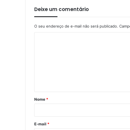
Deixe um comentário
O seu endereço de e-mail não será publicado.
Campo
C
o
m
e
n
t
á
r
Nome
*
i
o
*
E-mail
*