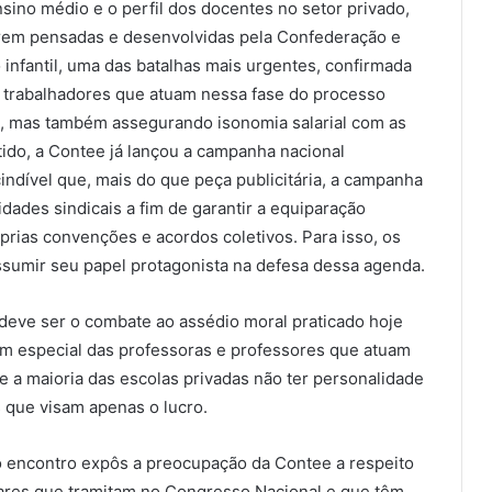
sino médio e o perfil dos docentes no setor privado,
erem pensadas e desenvolvidas pela Confederação e
 infantil, uma das batalhas mais urgentes, confirmada
s trabalhadores que atuam nessa fase do processo
s, mas também assegurando isonomia salarial com as
ido, a Contee já lançou a campanha nacional
indível que, mais do que peça publicitária, a campanha
dades sindicais a fim de garantir a equiparação
óprias convenções e acordos coletivos. Para isso, os
ssumir seu papel protagonista na defesa dessa agenda.
 deve ser o combate ao assédio moral praticado hoje
em especial das professoras e professores que atuam
de a maioria das escolas privadas não ter personalidade
 que visam apenas o lucro.
o encontro expôs a preocupação da Contee a respeito
lares que tramitam no Congresso Nacional e que têm