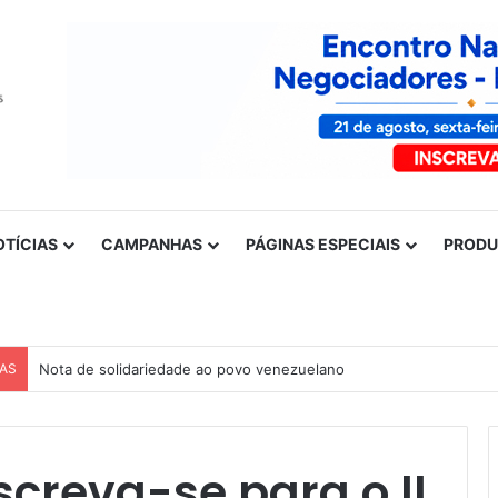
OTÍCIAS
CAMPANHAS
PÁGINAS ESPECIAIS
PROD
CAS
Nota de solidariedade ao povo venezuelano
screva-se para o II