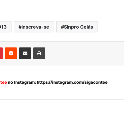
013
inscreva-se
Sinpro Goiás
Pinterest
Reddit
Compartilhar via e-mail
Imprimir