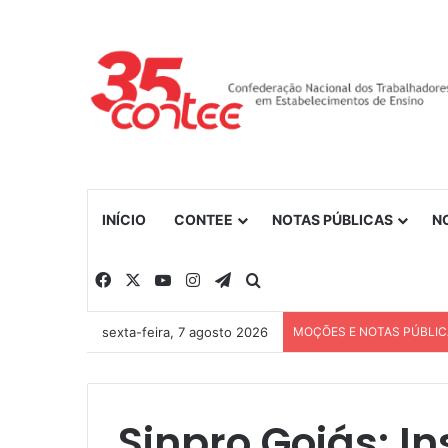
INÍCIO
CONTEE
NOTAS PÚBLICAS
N
Facebook
X
YouTube
Instagram
Telegram
Procurar por
sexta-feira, 7 agosto 2026
MOÇÕES E NOTAS PÚBLI
Sinpro Goiás: In