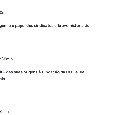
30min
gem e o papel dos sindicatos e breve história do
1h30min
sil – das suas origens à fundação da CUT e da
ais
30min