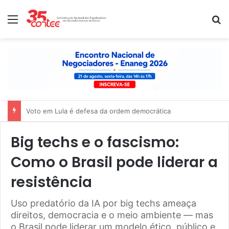
Menu
P
Nota de solidariedade ao povo venezuelano
Big techs e o fascismo:
Como o Brasil pode liderar a
resistência
Uso predatório da IA por big techs ameaça
direitos, democracia e o meio ambiente — mas
o Brasil pode liderar um modelo ético, público e