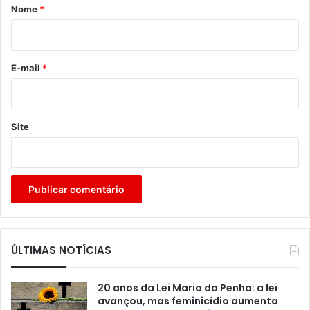
r
Nome
*
i
o
*
E-mail
*
Site
ÚLTIMAS NOTÍCIAS
20 anos da Lei Maria da Penha: a lei
avançou, mas feminicídio aumenta