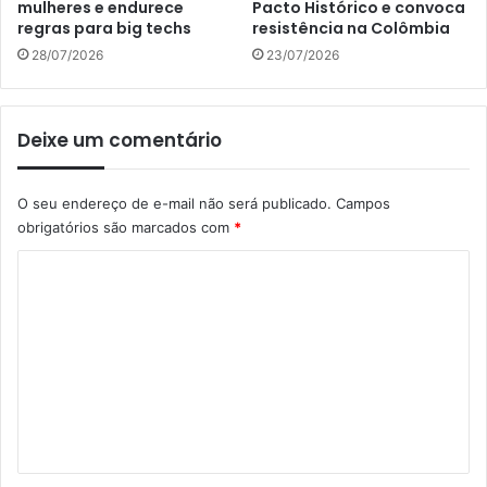
mulheres e endurece
Pacto Histórico e convoca
regras para big techs
resistência na Colômbia
28/07/2026
23/07/2026
Deixe um comentário
O seu endereço de e-mail não será publicado.
Campos
obrigatórios são marcados com
*
C
o
m
e
n
t
á