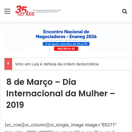
Menu
P
Voto em Lula é defesa da ordem democrática
8 de Março – Dia
Internacional da Mulher –
2019
[vc_row][vc_column][vc_single_image image=”65271″