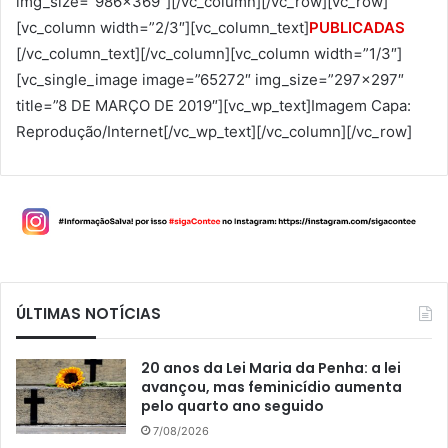
img_size=”986×369″][/vc_column][/vc_row][vc_row]
[vc_column width=”2/3″][vc_column_text]
PUBLICADAS
[/vc_column_text][/vc_column][vc_column width=”1/3″]
[vc_single_image image=”65272″ img_size=”297×297″
title=”8 DE MARÇO DE 2019″][vc_wp_text]Imagem Capa:
Reprodução/Internet[/vc_wp_text][/vc_column][/vc_row]
ÚLTIMAS NOTÍCIAS
20 anos da Lei Maria da Penha: a lei
avançou, mas feminicídio aumenta
pelo quarto ano seguido
7/08/2026