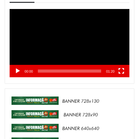
Tocador
de
vídeo
00:00
01:20