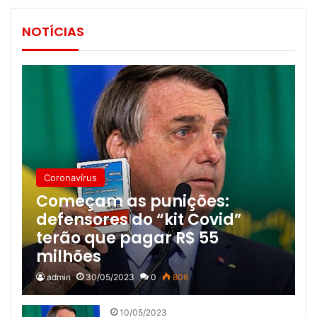
NOTÍCIAS
Coronavírus
Começam as punições:
defensores do “kit Covid”
terão que pagar R$ 55
milhões
admin
30/05/2023
0
806
10/05/2023