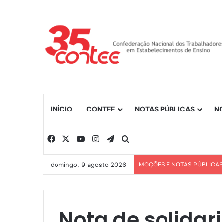
INÍCIO
CONTEE
NOTAS PÚBLICAS
N
Facebook
X
YouTube
Instagram
Telegram
Procurar por
domingo, 9 agosto 2026
MOÇÕES E NOTAS PÚBLICA
Nota de solidar