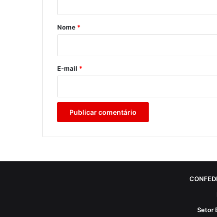
á
r
Nome
*
i
o
*
E-mail
*
CONFED
Setor 