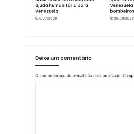
ajuda humanitária para
Venezuela
Venezuela
bombeiros
6/07/2026
29/06/2026
Deixe um comentário
O seu endereço de e-mail não será publicado.
Campo
C
o
m
e
n
t