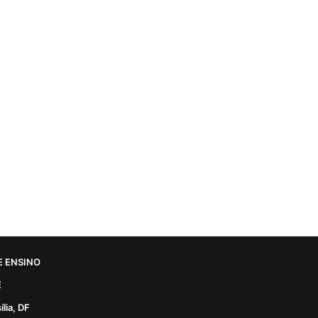
 ENSINO
E
lia, DF