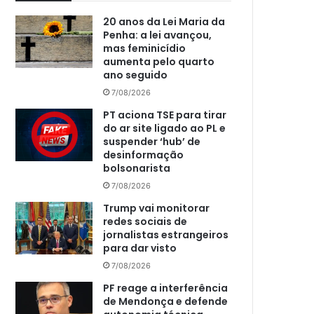
20 anos da Lei Maria da
Penha: a lei avançou,
mas feminicídio
aumenta pelo quarto
ano seguido
7/08/2026
PT aciona TSE para tirar
do ar site ligado ao PL e
suspender ‘hub’ de
desinformação
bolsonarista
7/08/2026
Trump vai monitorar
redes sociais de
jornalistas estrangeiros
para dar visto
7/08/2026
PF reage a interferência
de Mendonça e defende