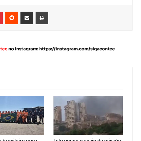
Pinterest
Reddit
Compartilhar via e-mail
Imprimir
 brasileiro para
Lula anuncia envio de missão