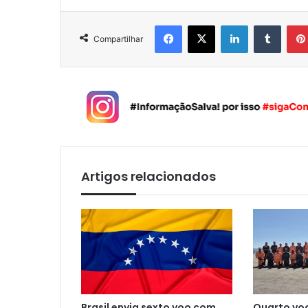
Facebook
X
Linkedin
Tumblr
Compartilhar
Artigos relacionados
Brasil envia sexto voo com
Quarto voo