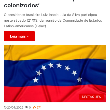
colonizados’
O presidente brasileiro Luiz Inácio Lula da Silva participou
neste sábado (21/03) da reunião da Comunidade de Estados
Latino-americanos (Celac)…
Leia mais »
DESTAQUES
20/01/2026
0
571