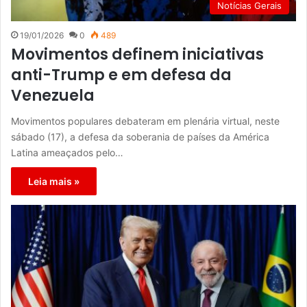
Notícias Gerais
19/01/2026
0
489
Movimentos definem iniciativas
anti-Trump e em defesa da
Venezuela
Movimentos populares debateram em plenária virtual, neste
sábado (17), a defesa da soberania de países da América
Latina ameaçados pelo…
Leia mais »