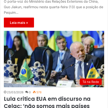
O porta-voz do Ministério das Relações Exteriores da China,
Guo Jiakun, reafirmou nesta quarta-feira (13) que a posição de
Pequim…
Leia mais »
Tá na Rede
23/03/2026
0
576
Lula critica EUA em discurso na
Celac: ‘não somos mais países