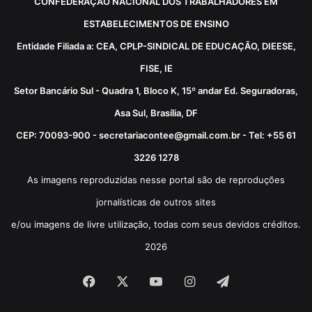
CONFEDERAÇÃO NACIONAL DOS TRABALHADORES EM
ESTABELECIMENTOS DE ENSINO
Entidade Filiada a: CEA, CPLP-SINDICAL DE EDUCAÇÃO, DIEESE,
FISE, IE
Setor Bancário Sul - Quadra 1, Bloco K, 15º andar Ed. Seguradoras,
Asa Sul, Brasília, DF
CEP: 70093-900 - secretariacontee@gmail.com.br - Tel: +55 61
3226 1278
As imagens reproduzidas nesse portal são de reproduções
jornalísticas de outros sites
e/ou imagens de livre utilização, todas com seus devidos créditos.
2026
Facebook
X
YouTube
Instagram
Telegram