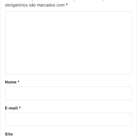
obrigatórios são marcados com
*
C
o
m
e
n
t
á
r
Nome
*
i
o
*
E-mail
*
Site