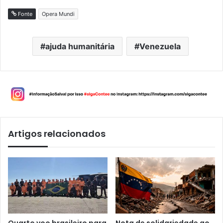
Fonte
Opera Mundi
ajuda humanitária
Venezuela
Artigos relacionados
Quarto voo brasileiro para
Nota de solidariedade ao