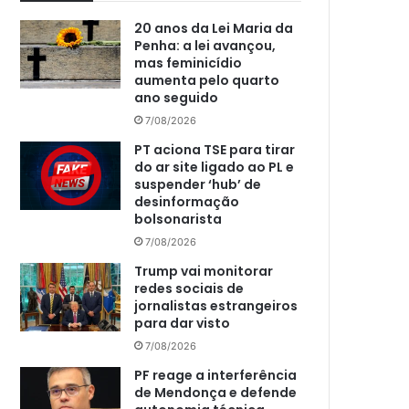
20 anos da Lei Maria da
Penha: a lei avançou,
mas feminicídio
aumenta pelo quarto
ano seguido
7/08/2026
PT aciona TSE para tirar
do ar site ligado ao PL e
suspender ‘hub’ de
desinformação
bolsonarista
7/08/2026
Trump vai monitorar
redes sociais de
jornalistas estrangeiros
para dar visto
7/08/2026
PF reage a interferência
de Mendonça e defende