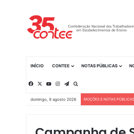
INÍCIO
CONTEE
NOTAS PÚBLICAS
N
Facebook
X
YouTube
Instagram
Telegram
Procurar por
domingo, 9 agosto 2026
MOÇÕES E NOTAS PÚBLICA
Campanha de S