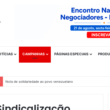
OTÍCIAS
CAMPANHAS
PÁGINAS ESPECIAIS
PROD
S
Nota de solidariedade ao povo venezuelano
indicalização