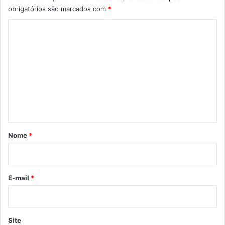
obrigatórios são marcados com
*
C
o
m
e
n
t
á
r
Nome
*
i
o
*
E-mail
*
Site