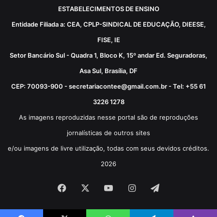
ESTABELECIMENTOS DE ENSINO
Entidade Filiada a: CEA, CPLP-SINDICAL DE EDUCAÇÃO, DIEESE,
FISE, IE
Setor Bancário Sul - Quadra 1, Bloco K, 15º andar Ed. Seguradoras,
Asa Sul, Brasília, DF
CEP: 70093-900 - secretariacontee@gmail.com.br - Tel: +55 61
3226 1278
As imagens reproduzidas nesse portal são de reproduções
jornalísticas de outros sites
e/ou imagens de livre utilização, todas com seus devidos créditos.
2026
Facebook
X
YouTube
Instagram
Telegram