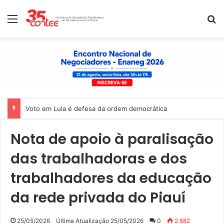
Menu
P
Voto em Lula é defesa da ordem democrática
Nota de apoio à paralisação
das trabalhadoras e dos
trabalhadores da educação
da rede privada do Piauí
25/05/2026
Última Atualização 25/05/2026
0
2.682