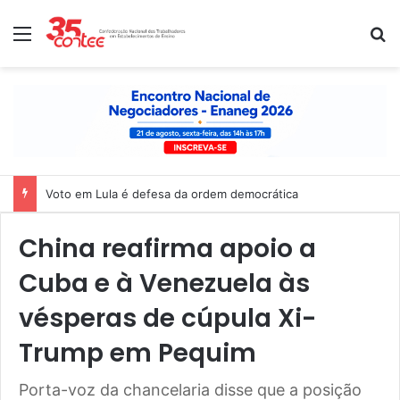
Menu
P
Voto em Lula é defesa da ordem democrática
China reafirma apoio a
Cuba e à Venezuela às
vésperas de cúpula Xi-
Trump em Pequim
Porta-voz da chancelaria disse que a posição