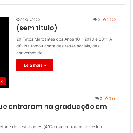
20/01/2020
0
1.469
(sem título)
20 Fatos Marcantes dos Anos 10 – 2010 e 2011 A
dúvida tomou conta das redes sociais, das
conversas de…
Leia mais »
ES
0
383
que entraram na graduação em
metade dos estudantes (49%) que entraram no ensino