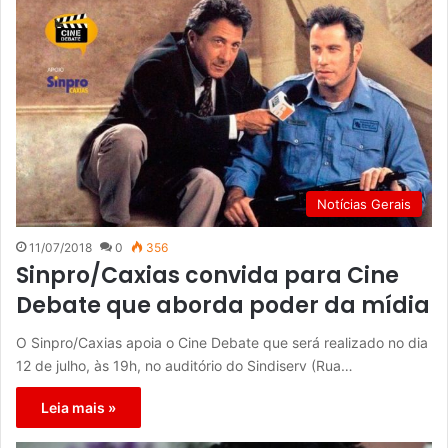
Notícias Gerais
11/07/2018
0
356
Sinpro/Caxias convida para Cine
Debate que aborda poder da mídia
O Sinpro/Caxias apoia o Cine Debate que será realizado no dia
12 de julho, às 19h, no auditório do Sindiserv (Rua…
Leia mais »