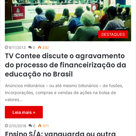
DESTAQUES
8/11/2013
0
392
TV Contee discute o agravamento
do processo de financeirização da
educação no Brasil
Anúncios milionários – ou até mesmo bilionários – de fusões,
incorporações, compras e vendas de ações na bolsa de
valores…
Leia mais »
2/10/2018
0
371
Ensino S/A: vanguarda ou outra