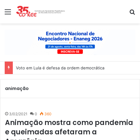
Menu
P
Voto em Lula é defesa da ordem democrática
animação
3/02/2021
0
360
Animação mostra como pandemia
e queimadas afetaram a