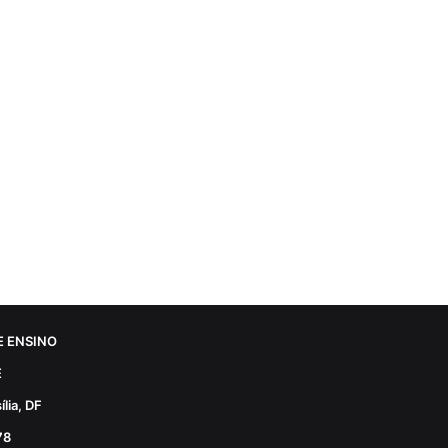
 ENSINO
E
lia, DF
78