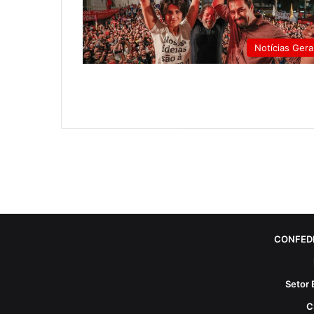
Notícias Gera
CONFED
Setor 
C