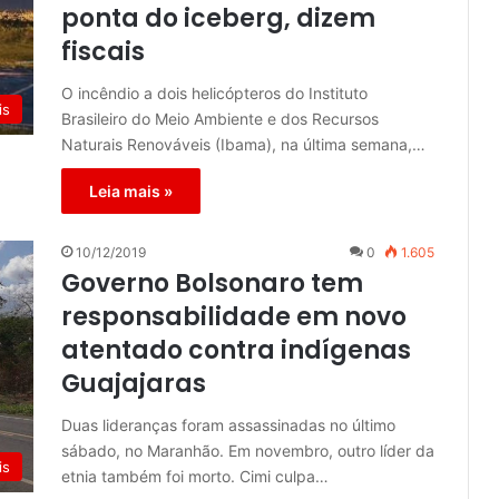
ponta do iceberg, dizem
fiscais
O incêndio a dois helicópteros do Instituto
is
Brasileiro do Meio Ambiente e dos Recursos
Naturais Renováveis (Ibama), na última semana,…
Leia mais »
10/12/2019
0
1.605
Governo Bolsonaro tem
responsabilidade em novo
atentado contra indígenas
Guajajaras
Duas lideranças foram assassinadas no último
sábado, no Maranhão. Em novembro, outro líder da
is
etnia também foi morto. Cimi culpa…