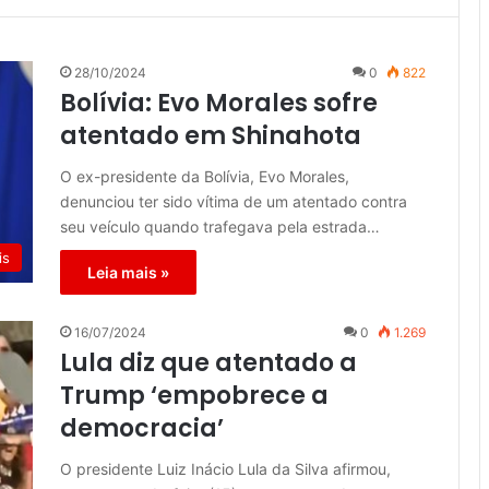
28/10/2024
0
822
Bolívia: Evo Morales sofre
atentado em Shinahota
O ex-presidente da Bolívia, Evo Morales,
denunciou ter sido vítima de um atentado contra
seu veículo quando trafegava pela estrada…
is
Leia mais »
16/07/2024
0
1.269
Lula diz que atentado a
Trump ‘empobrece a
democracia’
O presidente Luiz Inácio Lula da Silva afirmou,