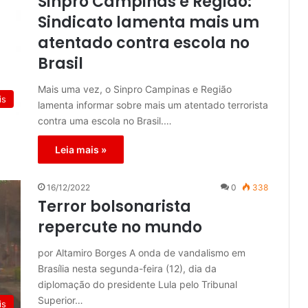
Sinpro Campinas e Região:
Sindicato lamenta mais um
atentado contra escola no
Brasil
Mais uma vez, o Sinpro Campinas e Região
is
lamenta informar sobre mais um atentado terrorista
contra uma escola no Brasil.…
Leia mais »
16/12/2022
0
338
Terror bolsonarista
repercute no mundo
por Altamiro Borges A onda de vandalismo em
Brasília nesta segunda-feira (12), dia da
diplomação do presidente Lula pelo Tribunal
Superior…
is