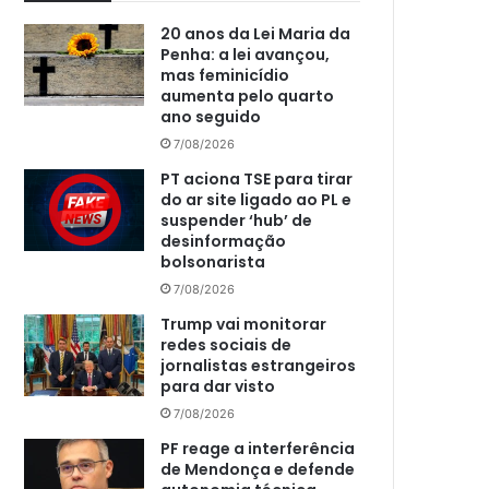
20 anos da Lei Maria da
Penha: a lei avançou,
mas feminicídio
aumenta pelo quarto
ano seguido
7/08/2026
PT aciona TSE para tirar
do ar site ligado ao PL e
suspender ‘hub’ de
desinformação
bolsonarista
7/08/2026
Trump vai monitorar
redes sociais de
jornalistas estrangeiros
para dar visto
7/08/2026
PF reage a interferência
de Mendonça e defende