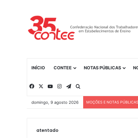
INÍCIO
CONTEE
NOTAS PÚBLICAS
N
Facebook
X
YouTube
Instagram
Telegram
Procurar por
domingo, 9 agosto 2026
MOÇÕES E NOTAS PÚBLICA
atentado