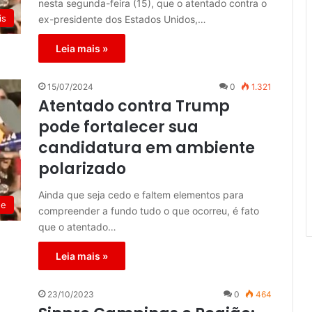
nesta segunda-feira (15), que o atentado contra o
is
ex-presidente dos Estados Unidos,…
Leia mais »
15/07/2024
0
1.321
Atentado contra Trump
pode fortalecer sua
candidatura em ambiente
polarizado
Ainda que seja cedo e faltem elementos para
de
compreender a fundo tudo o que ocorreu, é fato
que o atentado…
Leia mais »
23/10/2023
0
464