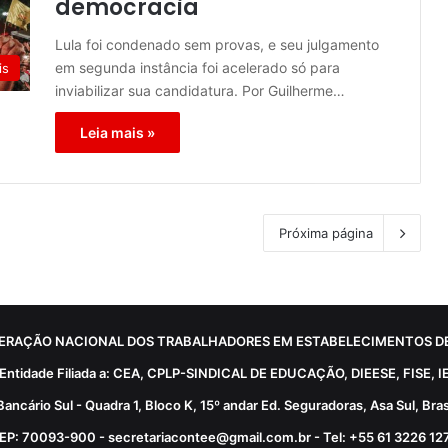
democracia
Lula foi condenado sem provas, e seu julgamento
em segunda instância foi acelerado só para
is
inviabilizar sua candidatura. Por Guilherme…
Leia mais »
Próxima página
ERAÇÃO NACIONAL DOS TRABALHADORES EM ESTABELECIMENTOS DE
Entidade Filiada a: CEA, CPLP-SINDICAL DE EDUCAÇÃO, DIEESE, FISE, I
Bancário Sul - Quadra 1, Bloco K, 15º andar Ed. Seguradoras, Asa Sul, Brasí
EP: 70093-900 - secretariacontee@gmail.com.br - Tel: +55 61 3226 12