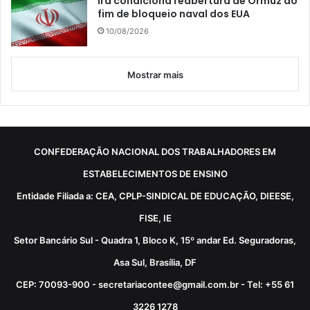
Irã condiciona reabertura de Ormuz ao
fim de bloqueio naval dos EUA
10/08/2026
Mostrar mais
CONFEDERAÇÃO NACIONAL DOS TRABALHADORES EM
ESTABELECIMENTOS DE ENSINO
Entidade Filiada a: CEA, CPLP-SINDICAL DE EDUCAÇÃO, DIEESE,
FISE, IE
Setor Bancário Sul - Quadra 1, Bloco K, 15º andar Ed. Seguradoras,
Asa Sul, Brasília, DF
CEP: 70093-900 - secretariacontee@gmail.com.br - Tel: +55 61
3226 1278