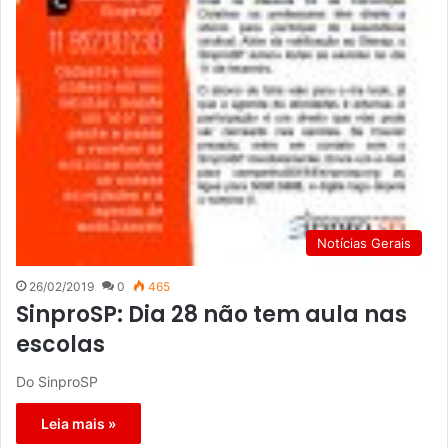
Notícias Gerais
26/02/2019
0
465
SinproSP: Dia 28 não tem aula nas
escolas
Do SinproSP
Leia mais »