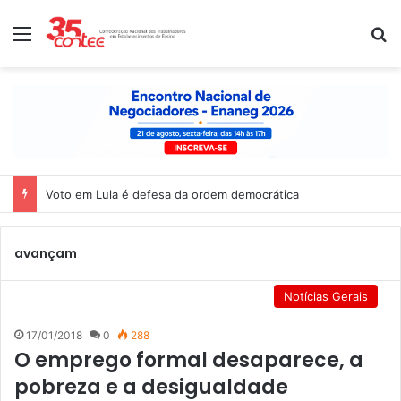
Menu
P
Voto em Lula é defesa da ordem democrática
avançam
Notícias Gerais
17/01/2018
0
288
O emprego formal desaparece, a
pobreza e a desigualdade