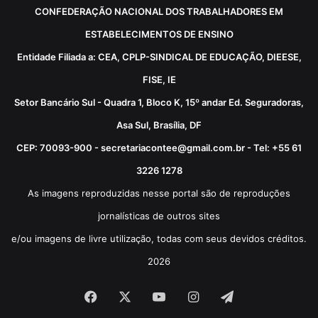
CONFEDERAÇÃO NACIONAL DOS TRABALHADORES EM
ESTABELECIMENTOS DE ENSINO
Entidade Filiada a: CEA, CPLP-SINDICAL DE EDUCAÇÃO, DIEESE,
FISE, IE
Setor Bancário Sul - Quadra 1, Bloco K, 15º andar Ed. Seguradoras,
Asa Sul, Brasília, DF
CEP: 70093-900 - secretariacontee@gmail.com.br - Tel: +55 61
3226 1278
As imagens reproduzidas nesse portal são de reproduções
jornalísticas de outros sites
e/ou imagens de livre utilização, todas com seus devidos créditos.
2026
Facebook
X
YouTube
Instagram
Telegram