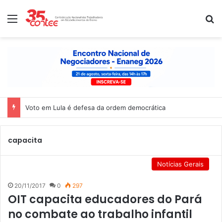
Menu
P
Voto em Lula é defesa da ordem democrática
capacita
Notícias Gerais
20/11/2017
0
297
OIT capacita educadores do Pará
no combate ao trabalho infantil