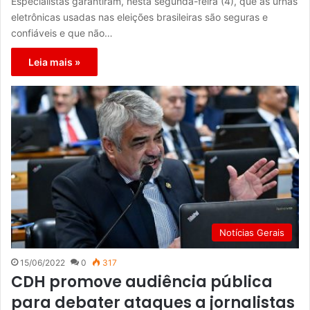
Especialistas garantiram, nesta segunda-feira (4), que as urnas
eletrônicas usadas nas eleições brasileiras são seguras e
confiáveis e que não…
Leia mais »
Notícias Gerais
15/06/2022
0
317
CDH promove audiência pública
para debater ataques a jornalistas