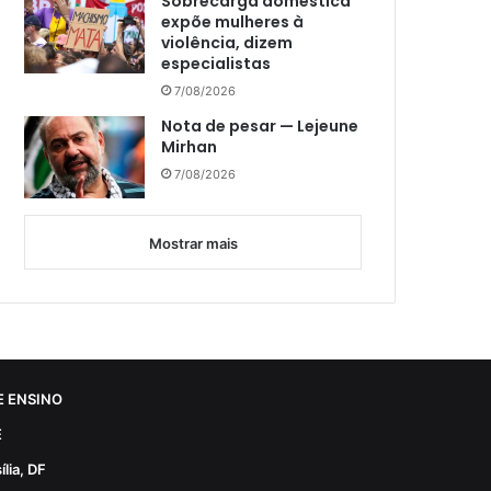
Sobrecarga doméstica
expõe mulheres à
violência, dizem
especialistas
7/08/2026
Nota de pesar — Lejeune
Mirhan
7/08/2026
Mostrar mais
 ENSINO
E
lia, DF