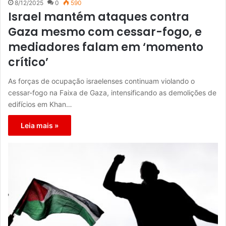
8/12/2025
0
590
Israel mantém ataques contra
Gaza mesmo com cessar-fogo, e
mediadores falam em ‘momento
crítico’
As forças de ocupação israelenses continuam violando o
cessar-fogo na Faixa de Gaza, intensificando as demolições de
edifícios em Khan…
Leia mais »