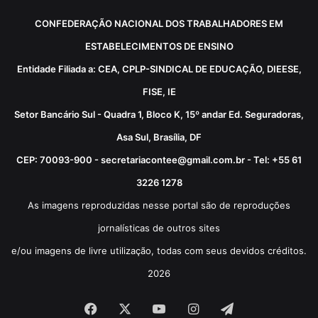
CONFEDERAÇÃO NACIONAL DOS TRABALHADORES EM
ESTABELECIMENTOS DE ENSINO
Entidade Filiada a: CEA, CPLP-SINDICAL DE EDUCAÇÃO, DIEESE,
FISE, IE
Setor Bancário Sul - Quadra 1, Bloco K, 15º andar Ed. Seguradoras,
Asa Sul, Brasília, DF
CEP: 70093-900 - secretariacontee@gmail.com.br - Tel: +55 61
3226 1278
As imagens reproduzidas nesse portal são de reproduções
jornalísticas de outros sites
e/ou imagens de livre utilização, todas com seus devidos créditos.
2026
Facebook
X
YouTube
Instagram
Telegram