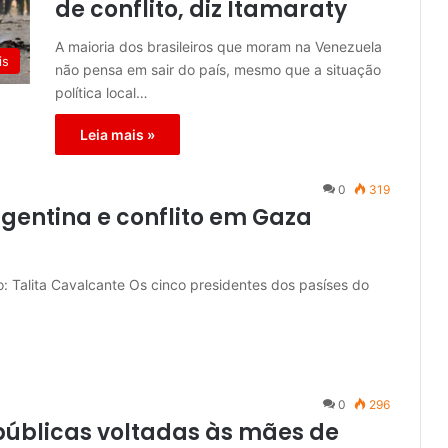
de conflito, diz Itamaraty
A maioria dos brasileiros que moram na Venezuela
is
não pensa em sair do país, mesmo que a situação
política local…
Leia mais »
0
319
rgentina e conflito em Gaza
: Talita Cavalcante Os cinco presidentes dos pasíses do
0
296
 públicas voltadas às mães de