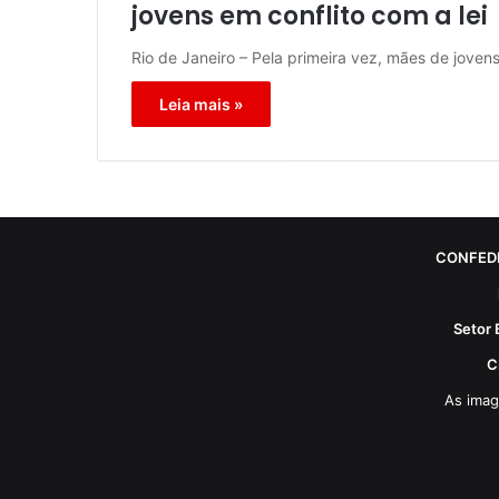
jovens em conflito com a lei
Rio de Janeiro – Pela primeira vez, mães de joven
Leia mais »
CONFED
Setor 
C
As imag