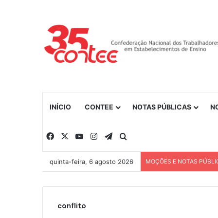
INÍCIO
CONTEE
NOTAS PÚBLICAS
N
Facebook
X
YouTube
Instagram
Telegram
Procurar por
quinta-feira, 6 agosto 2026
MOÇÕES E NOTAS PÚBLI
conflito