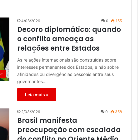
4/08/2026
0
155
Decoro diplomático: quando
o conflito ameaça as
relações entre Estados
As relações internacionais são construídas sobre
interesses permanentes dos Estados, e não sobre
de
afinidades ou divergências pessoais entre seus
governantes.…
Leia mais »
2/03/2026
0
358
Brasil manifesta
preocupação com escalada
do conflito no Oriente Médio