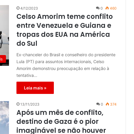
4/12/2023
0
460
Celso Amorim teme conflito
entre Venezuela e Guiana e
tropas dos EUA na América
do Sul
Ex-chanceler do Brasil e conselheiro do presidente
is
Lula (PT) para assuntos internacionais, Celso
Amorim demonstrou preocupação em relação à
tentativa…
Leia mais »
13/11/2023
0
374
Após um mês de conflito,
destino de Gaza é o pior
imaginável se não houver