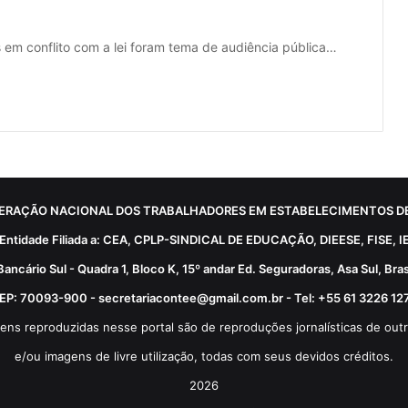
s em conflito com a lei foram tema de audiência pública…
ERAÇÃO NACIONAL DOS TRABALHADORES EM ESTABELECIMENTOS DE
Entidade Filiada a: CEA, CPLP-SINDICAL DE EDUCAÇÃO, DIEESE, FISE, I
Bancário Sul - Quadra 1, Bloco K, 15º andar Ed. Seguradoras, Asa Sul, Brasí
EP: 70093-900 - secretariacontee@gmail.com.br - Tel: +55 61 3226 12
ens reproduzidas nesse portal são de reproduções jornalísticas de outr
e/ou imagens de livre utilização, todas com seus devidos créditos.
2026