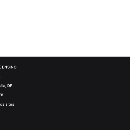
 ENSINO
E
lia, DF
78
os sites