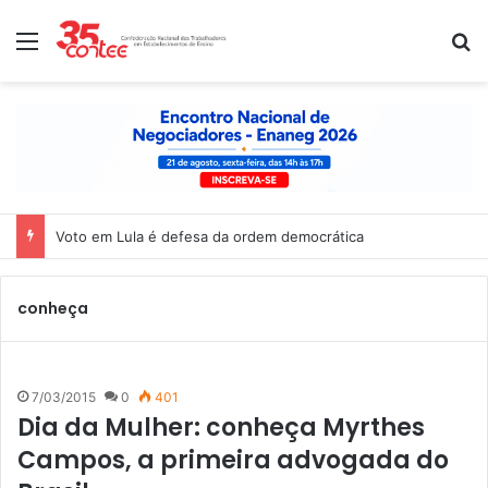
Menu
P
Voto em Lula é defesa da ordem democrática
conheça
7/03/2015
0
401
Dia da Mulher: conheça Myrthes
Campos, a primeira advogada do