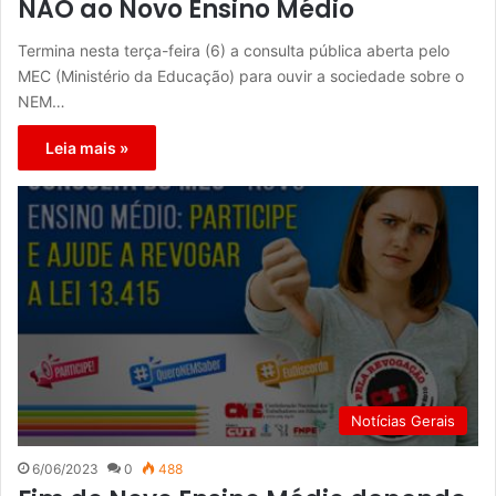
NÃO ao Novo Ensino Médio
Termina nesta terça-feira (6) a consulta pública aberta pelo
MEC (Ministério da Educação) para ouvir a sociedade sobre o
NEM…
Leia mais »
Notícias Gerais
6/06/2023
0
488