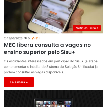
Notícias Gerais
15/06/2026
0
811
MEC libera consulta a vagas no
ensino superior pelo Sisu+
Os estudantes interessados em participar do Sisu+ (a etapa
complementar e inédita do Sistema de Seleção Unificada) já
podem consultar as vagas disponíveis…
Leia mais »