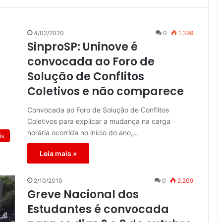
4/02/2020
0
1.399
SinproSP: Uninove é
convocada ao Foro de
Solução de Conflitos
Coletivos e não comparece
Convocada ao Foro de Solução de Conflitos
Coletivos para explicar a mudança na carga
horária ocorrida no início do ano,…
is
Leia mais »
2/10/2019
0
2.209
Greve Nacional dos
Estudantes é convocada