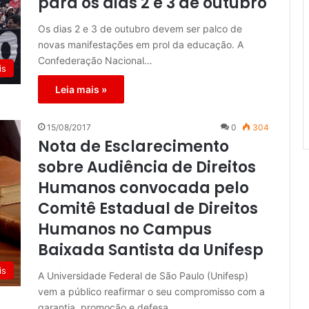
para os dias 2 e 3 de outubro
Os dias 2 e 3 de outubro devem ser palco de
novas manifestações em prol da educação. A
Confederação Nacional…
is
Leia mais »
15/08/2017
0
304
Nota de Esclarecimento
sobre Audiência de Direitos
Humanos convocada pelo
Comitê Estadual de Direitos
Humanos no Campus
Baixada Santista da Unifesp
is
A Universidade Federal de São Paulo (Unifesp)
vem a público reafirmar o seu compromisso com a
garantia, promoção e defesa…