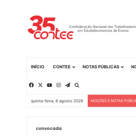
INÍCIO
CONTEE
NOTAS PÚBLICAS
N
Facebook
X
YouTube
Instagram
Telegram
Procurar por
quinta-feira, 6 agosto 2026
MOÇÕES E NOTAS PÚBLI
convocada