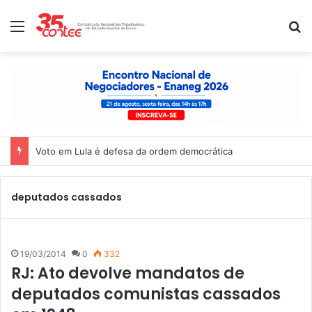
Menu
P
Voto em Lula é defesa da ordem democrática
deputados cassados
19/03/2014
0
332
RJ: Ato devolve mandatos de
deputados comunistas cassados