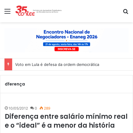
Menu
P
Voto em Lula é defesa da ordem democrática
dferença
10/05/2012
0
289
Diferença entre salário mínimo real
e o “ideal” é a menor da história