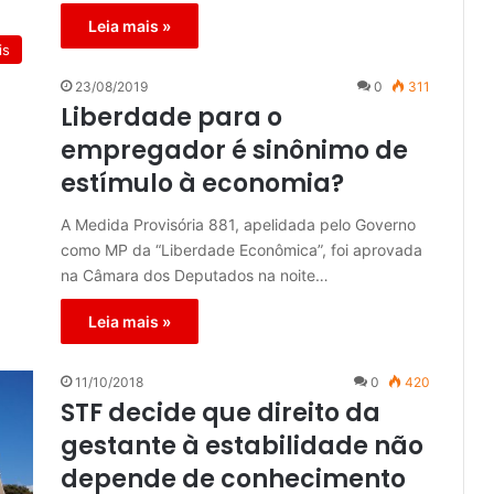
Leia mais »
is
23/08/2019
0
311
Liberdade para o
empregador é sinônimo de
estímulo à economia?
A Medida Provisória 881, apelidada pelo Governo
como MP da “Liberdade Econômica”, foi aprovada
na Câmara dos Deputados na noite…
Leia mais »
11/10/2018
0
420
STF decide que direito da
gestante à estabilidade não
depende de conhecimento