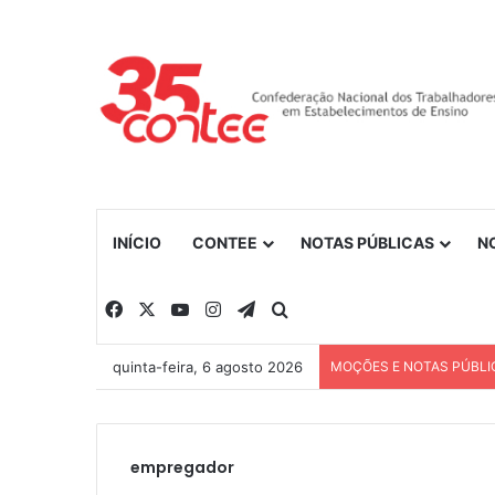
INÍCIO
CONTEE
NOTAS PÚBLICAS
N
Facebook
X
YouTube
Instagram
Telegram
Procurar por
quinta-feira, 6 agosto 2026
MOÇÕES E NOTAS PÚBLI
empregador