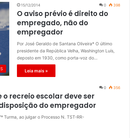
15/12/2014
0
398
O aviso prévio é direito do
empregado, não do
empregador
Por José Geraldo de Santana Oliveira* O último
presidente da República Velha, Washington Luís,
deposto em 1930, como porta-voz do…
ES
Leia mais »
0
356
 o recreio escolar deve ser
disposição do empregador
7ª Turma, ao julgar o Processo N. TST-RR-