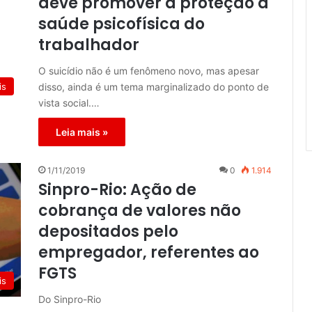
deve promover a proteção à
saúde psicofísica do
trabalhador
O suicídio não é um fenômeno novo, mas apesar
disso, ainda é um tema marginalizado do ponto de
is
vista social.…
Leia mais »
1/11/2019
0
1.914
Sinpro-Rio: Ação de
cobrança de valores não
depositados pelo
empregador, referentes ao
FGTS
is
Do Sinpro-Rio