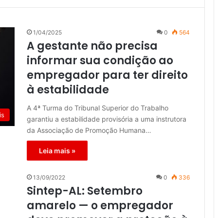
1/04/2025
0
564
A gestante não precisa
informar sua condição ao
empregador para ter direito
à estabilidade
A 4ª Turma do Tribunal Superior do Trabalho
is
garantiu a estabilidade provisória a uma instrutora
da Associação de Promoção Humana…
Leia mais »
13/09/2022
0
336
Sintep-AL: Setembro
amarelo — o empregador