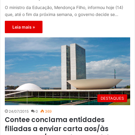
O ministro da Educação, Mendonça Filho, informou hoje (14)
que, até o fim da próxima semana, o governo decide se…
Leia mais »
DESTAQUES
24/07/2015
0
369
Contee conclama entidades
filiadas a enviar carta aos/às