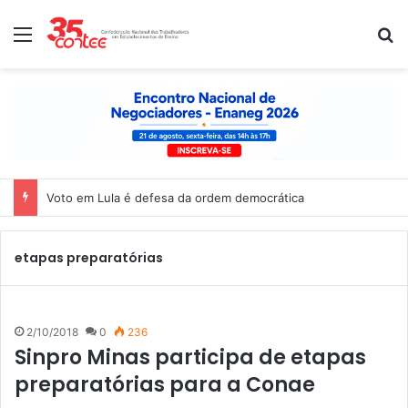
Menu
P
Voto em Lula é defesa da ordem democrática
etapas preparatórias
2/10/2018
0
236
Sinpro Minas participa de etapas
preparatórias para a Conae