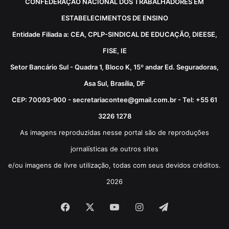
CONFEDERAÇÃO NACIONAL DOS TRABALHADORES EM
ESTABELECIMENTOS DE ENSINO
Entidade Filiada a: CEA, CPLP-SINDICAL DE EDUCAÇÃO, DIEESE,
FISE, IE
Setor Bancário Sul - Quadra 1, Bloco K, 15º andar Ed. Seguradoras,
Asa Sul, Brasília, DF
CEP: 70093-900 - secretariacontee@gmail.com.br - Tel: +55 61
3226 1278
As imagens reproduzidas nesse portal são de reproduções
jornalísticas de outros sites
e/ou imagens de livre utilização, todas com seus devidos créditos.
2026
Facebook
X
YouTube
Instagram
Telegram