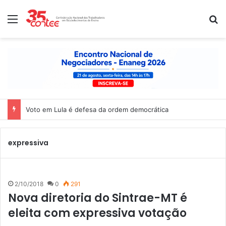
Menu
P
Voto em Lula é defesa da ordem democrática
expressiva
2/10/2018
0
291
Nova diretoria do Sintrae-MT é
eleita com expressiva votação