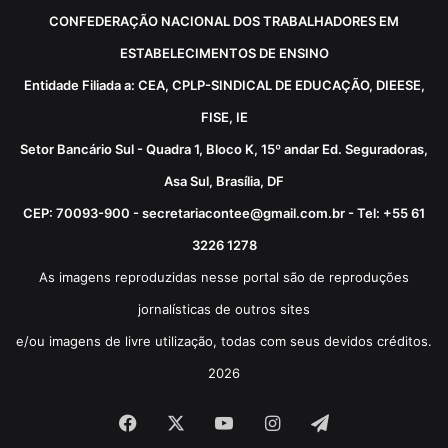
CONFEDERAÇÃO NACIONAL DOS TRABALHADORES EM
ESTABELECIMENTOS DE ENSINO
Entidade Filiada a: CEA, CPLP-SINDICAL DE EDUCAÇÃO, DIEESE,
FISE, IE
Setor Bancário Sul - Quadra 1, Bloco K, 15º andar Ed. Seguradoras,
Asa Sul, Brasília, DF
CEP: 70093-900 - secretariacontee@gmail.com.br - Tel: +55 61
3226 1278
As imagens reproduzidas nesse portal são de reproduções
jornalísticas de outros sites
e/ou imagens de livre utilização, todas com seus devidos créditos.
2026
Facebook
X
YouTube
Instagram
Telegram