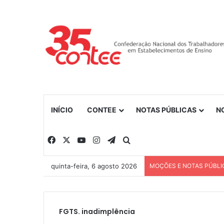
INÍCIO
CONTEE
NOTAS PÚBLICAS
N
Facebook
X
YouTube
Instagram
Telegram
Procurar por
quinta-feira, 6 agosto 2026
MOÇÕES E NOTAS PÚBLI
FGTS. inadimplência