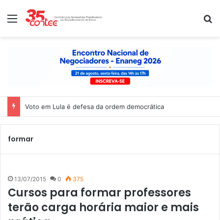
Menu
P
Voto em Lula é defesa da ordem democrática
formar
13/07/2015
0
375
Cursos para formar professores
terão carga horária maior e mais