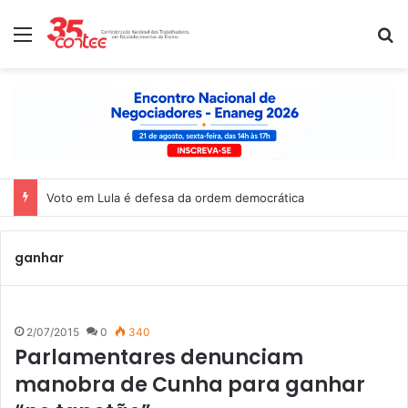
Menu
P
Voto em Lula é defesa da ordem democrática
ganhar
2/07/2015
0
340
Parlamentares denunciam
manobra de Cunha para ganhar