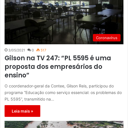
Coronavírus
3/05/2021
0
517
Gilson na TV 247: “PL 5595 é uma
proposta dos empresários do
ensino”
O coordenador-geral da Contee, Gilson Reis, participou do
programa “Educação como serviço essencial: os problemas do
PL 5595”, transmitido na…
Leia mais »