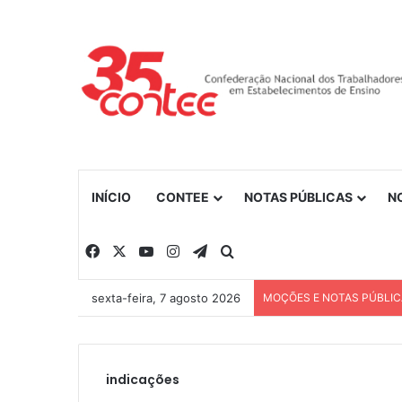
INÍCIO
CONTEE
NOTAS PÚBLICAS
N
Facebook
X
YouTube
Instagram
Telegram
Procurar por
sexta-feira, 7 agosto 2026
MOÇÕES E NOTAS PÚBLI
indicações