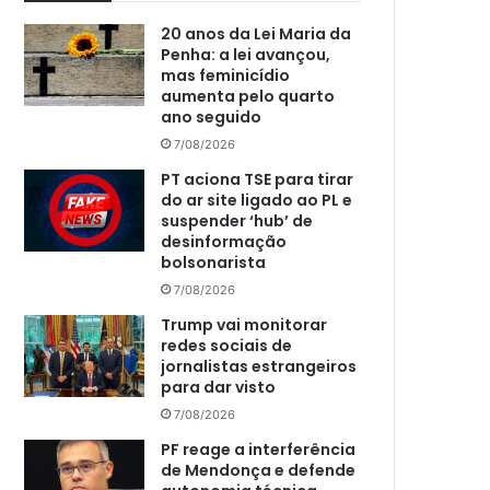
20 anos da Lei Maria da
Penha: a lei avançou,
mas feminicídio
aumenta pelo quarto
ano seguido
7/08/2026
PT aciona TSE para tirar
do ar site ligado ao PL e
suspender ‘hub’ de
desinformação
bolsonarista
7/08/2026
Trump vai monitorar
redes sociais de
jornalistas estrangeiros
para dar visto
7/08/2026
PF reage a interferência
de Mendonça e defende