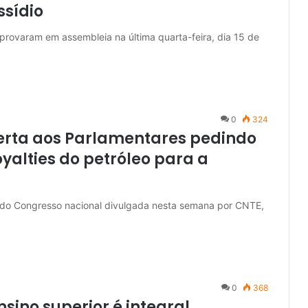
ssídio
provaram em assembleia na última quarta-feira, dia 15 de
0
324
erta aos Parlamentares pedindo
oyalties do petróleo para a
 do Congresso nacional divulgada nesta semana por CNTE,
0
368
nsino superior é integral