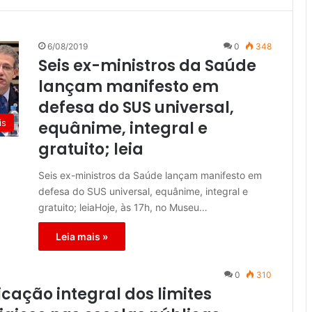
6/08/2019
0
348
Seis ex-ministros da Saúde
lançam manifesto em
defesa do SUS universal,
is
equânime, integral e
gratuito; leia
Seis ex-ministros da Saúde lançam manifesto em
defesa do SUS universal, equânime, integral e
gratuito; leiaHoje, às 17h, no Museu…
Leia mais »
0
310
cação integral dos limites