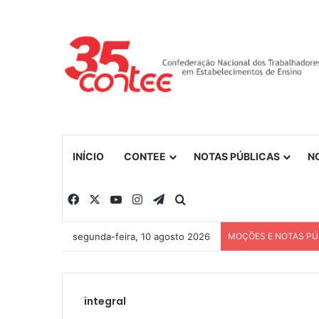
INÍCIO
CONTEE
NOTAS PÚBLICAS
N
Facebook
X
YouTube
Instagram
Telegram
Procurar por
segunda-feira, 10 agosto 2026
MOÇÕES E NOTAS PÚ
integral