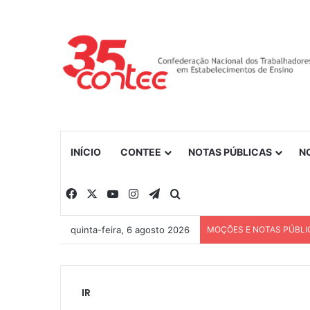
INÍCIO
CONTEE
NOTAS PÚBLICAS
N
Facebook
X
YouTube
Instagram
Telegram
Procurar por
quinta-feira, 6 agosto 2026
MOÇÕES E NOTAS PÚBLI
IR