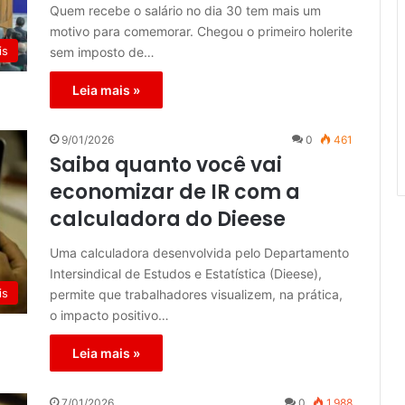
Quem recebe o salário no dia 30 tem mais um
motivo para comemorar. Chegou o primeiro holerite
is
sem imposto de…
Leia mais »
9/01/2026
0
461
Saiba quanto você vai
economizar de IR com a
calculadora do Dieese
Uma calculadora desenvolvida pelo Departamento
Intersindical de Estudos e Estatística (Dieese),
is
permite que trabalhadores visualizem, na prática,
o impacto positivo…
Leia mais »
7/01/2026
0
1.988