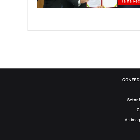
Tá na Re
CONFED
Setor 
C
As imag