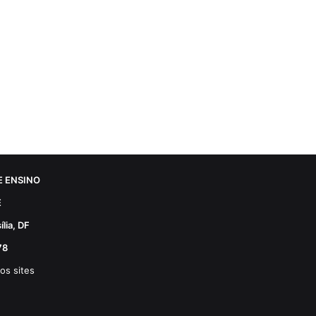
 ENSINO
E
lia, DF
78
os sites