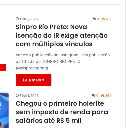
11/02/2026
0
411
Sinpro Rio Preto: Nova
isenção do IR exige atenção
com múltiplos vínculos
Ver esta publicação no Instagram Uma publicação
partilhada por SINPRO RIO PRETO
is
(@sinproriopreto)
Leia mais »
30/01/2026
0
864
Chegou o primeiro holerite
sem imposto de renda para
salários até R$ 5 mil