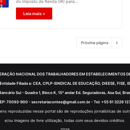
de
do Imposto de Renda (IR) para…
Leia mais »
Próxima página
ERAÇÃO NACIONAL DOS TRABALHADORES EM ESTABELECIMENTOS DE
Entidade Filiada a: CEA, CPLP-SINDICAL DE EDUCAÇÃO, DIEESE, FISE, I
Bancário Sul - Quadra 1, Bloco K, 15º andar Ed. Seguradoras, Asa Sul, Brasí
EP: 70093-900 - secretariacontee@gmail.com.br - Tel: +55 61 3226 12
ens reproduzidas nesse portal são de reproduções jornalísticas de outr
e/ou imagens de livre utilização, todas com seus devidos créditos.
2026