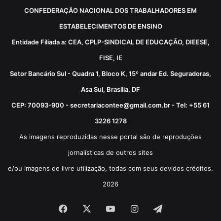
CONFEDERAÇÃO NACIONAL DOS TRABALHADORES EM
ESTABELECIMENTOS DE ENSINO
Entidade Filiada a: CEA, CPLP-SINDICAL DE EDUCAÇÃO, DIEESE,
FISE, IE
Setor Bancário Sul - Quadra 1, Bloco K, 15º andar Ed. Seguradoras,
Asa Sul, Brasília, DF
CEP: 70093-900 - secretariacontee@gmail.com.br - Tel: +55 61
3226 1278
As imagens reproduzidas nesse portal são de reproduções
jornalísticas de outros sites
e/ou imagens de livre utilização, todas com seus devidos créditos.
2026
Facebook
X
YouTube
Instagram
Telegram