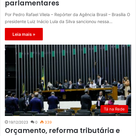
parlamentares
Por Pedro Rafael Vilela – Repórter da Agência Brasil – Brasília O
presidente Luiz Inácio Lula da Silva sancionou nessa…
Leia mais »
Tá na Rede
19/12/2023
0
339
Orçamento, reforma tributária e