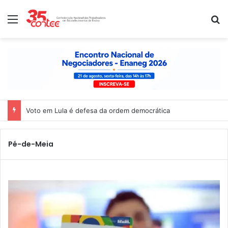
Menu
P
Nota de solidariedade ao povo venezuelano
Pé-de-Meia