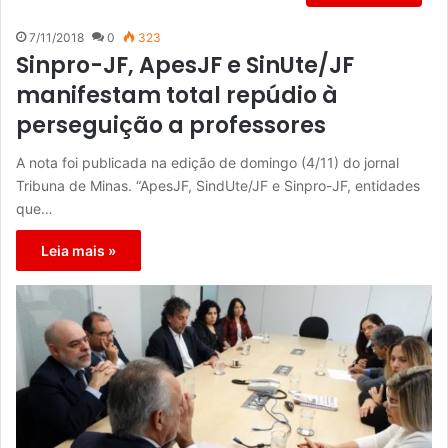
7/11/2018
0
323
Sinpro-JF, ApesJF e SinUte/JF
manifestam total repúdio à
perseguição a professores
A nota foi publicada na edição de domingo (4/11) do jornal
Tribuna de Minas. “ApesJF, SindUte/JF e Sinpro-JF, entidades
que…
Leia mais »