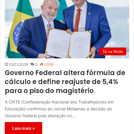
Tá na Rede
22/01/2026
0
1.058
Governo Federal altera fórmula de
cálculo e define reajuste de 5,4%
para o piso do magistério
A CNTE (Confederação Nacional dos Trabalhadores em
Educação) confirmou ao Jornal Midiamax a decisão do
Governo Federal pela alteração no…
Leia mais »