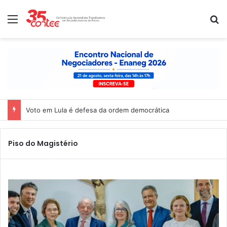
Menu
P
Nota de solidariedade ao povo venezuelano
Piso do Magistério