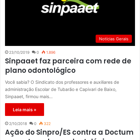
Notícias Gerais
23/10/2019
0
1.896
Sinpaaet faz parceira com rede de
plano odontológico
Você sabia? O Sindicato dos professores e auxiliares de
administração Escolar de Tubarão e Capivari de Baixo,
Sinpaaet, firmou mais…
Leia mais »
2/10/2018
0
322
Ação do Sinpro/ES contra a Doctum