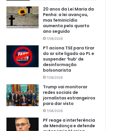
20 anos da Lei Maria da
Penha: a lei avançou,
mas feminicídio
aumenta pelo quarto
ano seguido
7/08/2026
PT aciona TSE para tirar
do ar site ligado ao PL e
suspender ‘hub’ de
desinformação
bolsonarista
7/08/2026
Trump vai monitorar
redes sociais de
jornalistas estrangeiros
para dar visto
7/08/2026
PF reage a interferência
de Mendonça e defende