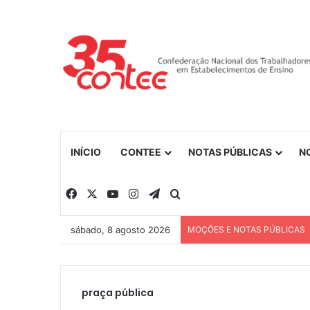
INÍCIO
CONTEE
NOTAS PÚBLICAS
N
Facebook
X
YouTube
Instagram
Telegram
Procurar por
sábado, 8 agosto 2026
MOÇÕES E NOTAS PÚBLICAS
praça pública