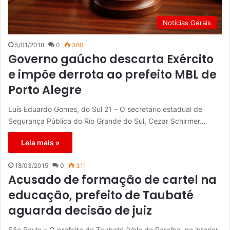
Notícias Gerais
5/01/2018
0
360
Governo gaúcho descarta Exército
e impõe derrota ao prefeito MBL de
Porto Alegre
Luís Eduardo Gomes, do Sul 21 – O secretário estadual de
Segurança Pública do Rio Grande do Sul, Cezar Schirmer…
Leia mais »
18/03/2015
0
311
Acusado de formação de cartel na
educação, prefeito de Taubaté
aguarda decisão de juiz
São Paulo – O prefeito de Taubaté (Vale do Paraíba, no interior